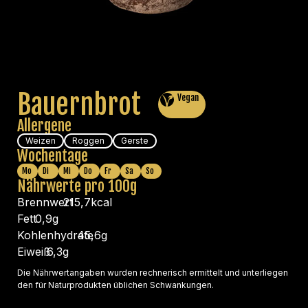
Bauernbrot
Vegan
Allergene
Weizen
Roggen
Gerste
Wochentage
Mo
Di
Mi
Do
Fr
Sa
So
Nährwerte pro 100g
Brennwert
215,7
kcal
Fett
0,9
g
Kohlenhydrate
45,6
g
Eiweiß
6,3
g
Die Nährwertangaben wurden rechnerisch ermittelt und unterliegen
den für Naturprodukten üblichen Schwankungen.