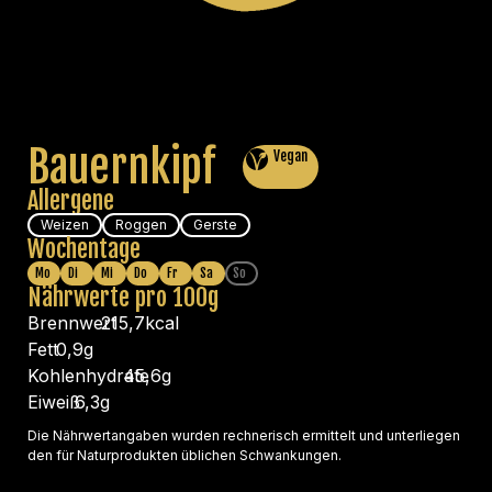
Bauernkipf
Vegan
Allergene
Weizen
Roggen
Gerste
Wochentage
Mo
Di
Mi
Do
Fr
Sa
So
Nährwerte pro 100g
Brennwert
215,7
kcal
Fett
0,9
g
Kohlenhydrate
45,6
g
Eiweiß
6,3
g
Die Nährwertangaben wurden rechnerisch ermittelt und unterliegen
den für Naturprodukten üblichen Schwankungen.