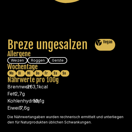
Breze ungesalzen
Vegan
Allergene
Weizen
Roggen
Gerste
Wochentage
Mo
Di
Mi
Do
Fr
Sa
So
Nährwerte pro 100g
Brennwert
263,1
kcal
Fett
2,7
g
Kohlenhydrate
52,1
g
Eiweiß
7,6
g
Die Nährwertangaben wurden rechnerisch ermittelt und unterliegen
den für Naturprodukten üblichen Schwankungen.