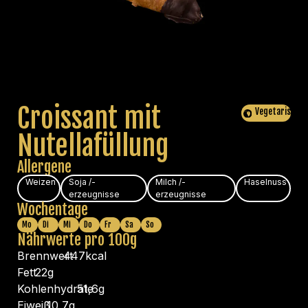
Croissant mit
Vegetarisch
Nutellafüllung
Allergene
Weizen
Soja /-
Milch /-
Haselnuss
erzeugnisse
erzeugnisse
Wochentage
Mo
Di
Mi
Do
Fr
Sa
So
Nährwerte pro 100g
Brennwert
447
kcal
Fett
22
g
Kohlenhydrate
51,6
g
Eiweiß
10,7
g