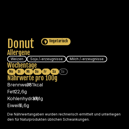
Donut
Vegetarisch
Allergene
Weizen
Soja /-erzeugnisse
Milch /-erzeugnisse
Wochentage
Mo
Di
Mi
Do
Fr
Sa
So
Nährwerte pro 100g
Brennwert
381
kcal
Fett
22,6
g
Kohlenhydrate
37,1
g
Eiweiß
6,6
g
Die Nährwertangaben wurden rechnerisch ermittelt und unterliegen
den für Naturprodukten üblichen Schwankungen.