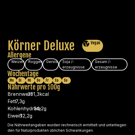
Körner Deluxe
Vegan
Allergene
Weizen
Roggen
Gerste
Soja /-
Sesam /-
erzeugnisse
erzeugnisse
Wochentage
Mo
Di
Mi
Do
Fr
Sa
So
Nährwerte pro 100g
Brennwert
331,3
kcal
Fett
7,3
g
Kohlenhydrate
54,2
g
Eiweiß
12,2
g
Die Nährwertangaben wurden rechnerisch ermittelt und unterliegen
den für Naturprodukten üblichen Schwankungen.