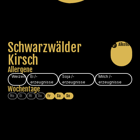
Schwarzwälder
Alkohol
Kirsch
Allergene
Weizen
Ei /-
Soja /-
Milch /-
erzeugnisse
erzeugnisse
erzeugnisse
Wochentage
Mo
Di
Mi
Do
Fr
Sa
So